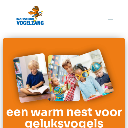
een warm nest voor
geluksvogels