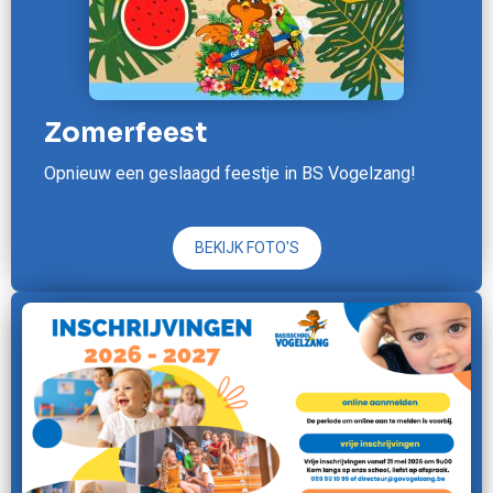
Zomerfeest
Opnieuw een geslaagd feestje in BS Vogelzang!
BEKIJK FOTO'S