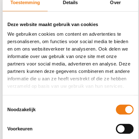
Toestemming
Details
Over
filter
ALBUM BEKIJKEN
Deze website maakt gebruik van cookies
22 januari 2026
We gebruiken cookies om content en advertenties te
Thema 5: De jonge Kerstman
personaliseren, om functies voor social media te bieden
en om ons websiteverkeer te analyseren. Ook delen we
informatie over uw gebruik van onze site met onze
partners voor social media, adverteren en analyse. Deze
partners kunnen deze gegevens combineren met andere
informatie die u aan ze heeft verstrekt of die ze hebben
verzameld op basis van uw gebruik van hun services.
Toestemmingsselectie
Noodzakelijk
Voorkeuren