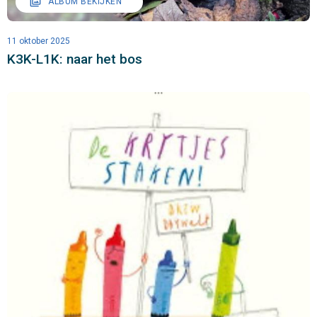
filter
ALBUM BEKIJKEN
11 oktober 2025
K3K-L1K: naar het bos