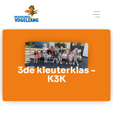
3de kleuterklas -
K3K