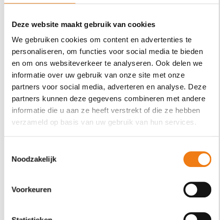
Deze website maakt gebruik van cookies
We gebruiken cookies om content en advertenties te
personaliseren, om functies voor social media te bieden
en om ons websiteverkeer te analyseren. Ook delen we
informatie over uw gebruik van onze site met onze
filter
ALBUM BEKIJKEN
partners voor social media, adverteren en analyse. Deze
partners kunnen deze gegevens combineren met andere
informatie die u aan ze heeft verstrekt of die ze hebben
25 november 2025
verzameld op basis van uw gebruik van hun services.
thema 4: Eefje Donkerblauw
Toestemmingsselectie
Noodzakelijk
Voorkeuren
Statistieken