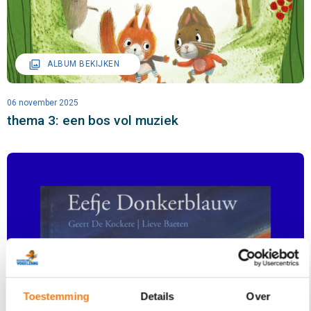
filter
ALBUM BEKIJKEN
06 november 2025
thema 3: een bos vol muziek
Toestemming
Details
Over