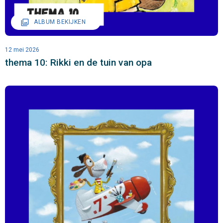
filter
ALBUM BEKIJKEN
12 mei 2026
thema 10: Rikki en de tuin van opa