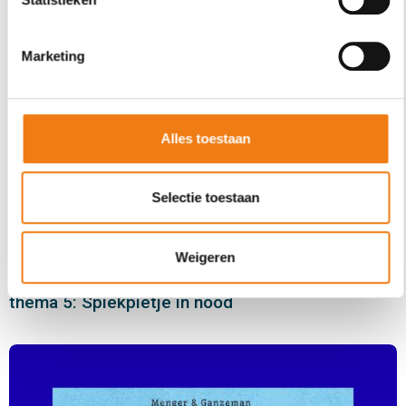
Marketing
Alles toestaan
Selectie toestaan
filter
ALBUM BEKIJKEN
Weigeren
18 december 2025
thema 5: Spiekpietje in nood