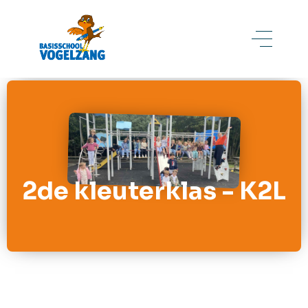
2de kleuterklas - K2L