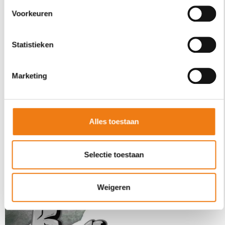
Voorkeuren
Statistieken
Marketing
Alles toestaan
filter
ALBUM BEKIJKEN
Selectie toestaan
01 oktober 2024
TomTect
Weigeren